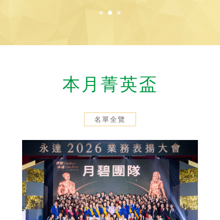
本月菁英盃
名單全覽