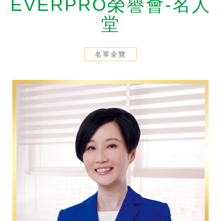
EVERPRO榮譽會-名人
剪報
2026/7/20
堂
【經濟日報因應失智風險別只靠保險理賠 永達保經教戰這二招
名單全覽
公告
2016/3/25
永達保險經紀人股份有限公司履行個人資料保護法蒐集、處理及利用資料告知書。