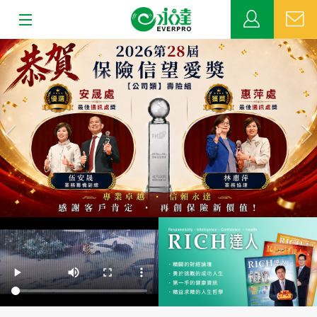
:::
上
下
關於永達
一
一
張
張
業務發展
MDRT
新聞中心
公益活動
客戶服務
網站連結