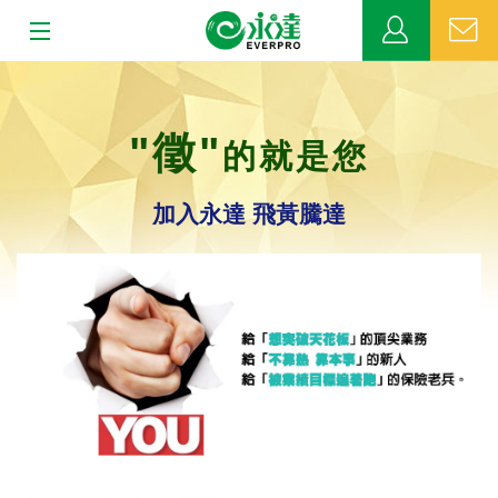
:::
:::
關於永達
"徵"
的就是您
業務發展
加入永達 飛黃騰達
MDRT
新聞中心
公益活動
客戶服務
網站連結