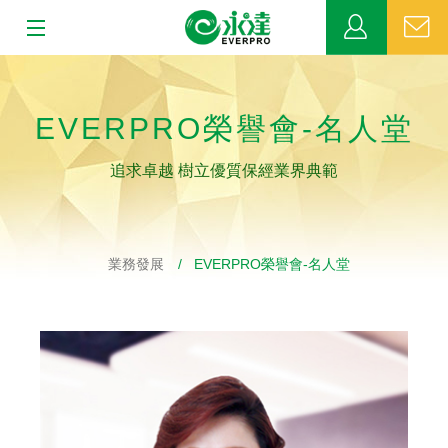
:::
:::
關於永達
EVERPRO榮譽會-名人堂
業務發展
追求卓越 樹立優質保經業界典範
MDRT
新聞中心
業務發展
/ EVERPRO榮譽會-名人堂
公益活動
客戶服務
網站連結