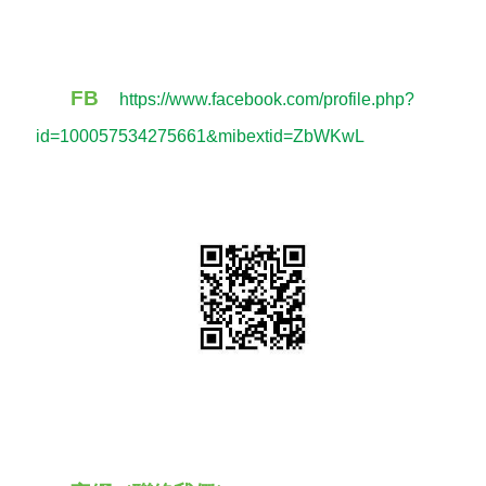
FB
https://www.facebook.com/profile.php?
id=100057534275661&mibextid=ZbWKwL