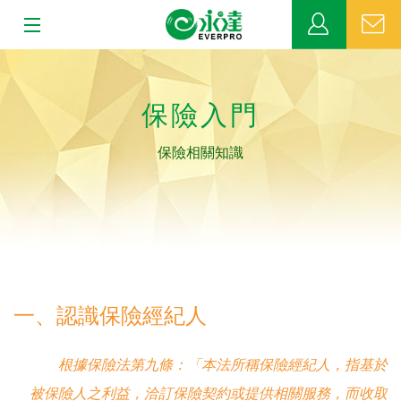
:::
:::
關於永達
保險入門
業務發展
保險相關知識
MDRT
新聞中心
公益活動
一、認識保險經紀人
客戶服務
根據保險法第九條：「本法所稱保險經紀人，指基於
網站連結
被保險人之利益，洽訂保險契約或提供相關服務，而收取