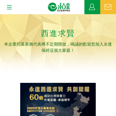
:::
:::
關於永達
西進求賢
業務發展
本企業招募業務代表將不定期開放，竭誠的歡迎您加入永達
MDRT
保經這個大家庭！
新聞中心
公益活動
客戶服務
網站連結