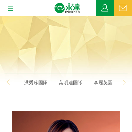
:::
:::
關於永達
業務發展
MDRT
新聞中心
洪秀珍團隊
葉明達團隊
李麗英團隊
公益活動
客戶服務
網站連結