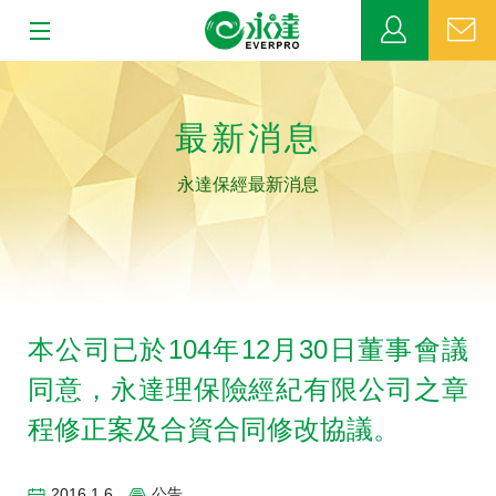
:::
:::
關於永達
最新消息
業務發展
永達保經最新消息
MDRT
新聞中心
公益活動
本公司已於104年12月30日董事會議
同意，永達理保險經紀有限公司之章
客戶服務
程修正案及合資合同修改協議。
網站連結
2016.1.6
公告