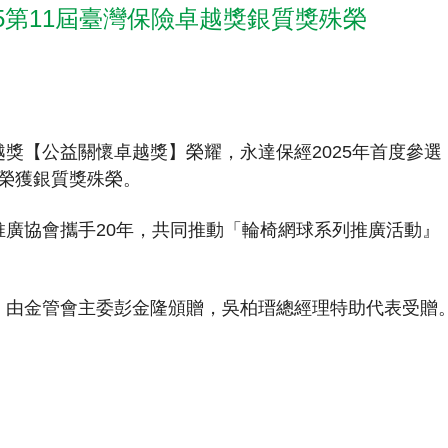
25第11屆臺灣保險卓越獎銀質獎殊榮
電子書刊
業務專區
重大政策聲明
永達保戶申訴
洗錢防制暨打擊資恐
獎【公益關懷卓越獎】榮耀，永達保經2025年首度參選
案榮獲銀質獎殊榮。
廣協會攜手20年，共同推動「輪椅網球系列推廣活動』
由金管會主委彭金隆頒贈，吳柏瑨總經理特助代表受贈