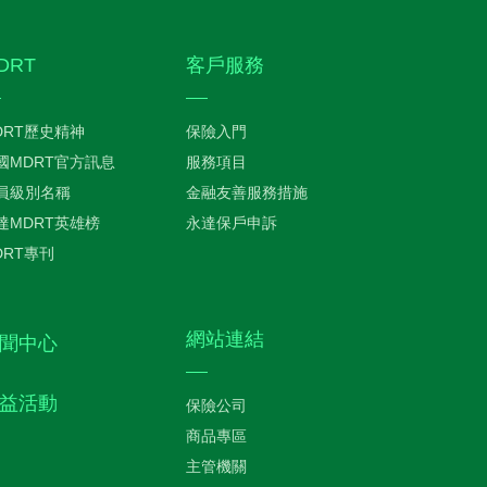
DRT
客戶服務
DRT歷史精神
保險入門
國MDRT官方訊息
服務項目
員級別名稱
金融友善服務措施
達MDRT英雄榜
永達保戶申訴
DRT專刊
網站連結
聞中心
益活動
保險公司
商品專區
主管機關