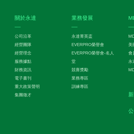
關於永達
業務發展
M
公司沿革
永達菁英盃
M
經營團隊
EVERPRO榮譽會
美
經營理念
EVERPRO榮譽會-名人
會
服務據點
堂
永
財務資訊
競賽獎勵
M
電子書刊
業務專區
重大政策聲明
訓練專區
新
集團徵才
公