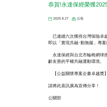
恭賀!永達保經榮獲20
2025.8.27
公告
財務資訊
競賽獎勵
MDRT專刊
金融友善服務措施
好康報報
已連續六次獲得台灣保險卓越
即以「實現共融･動無礙」專
永達保經與台北市輪椅網球推
齡友善的平權共融運動環境。
【公益關懷專案企畫卓越獎】
請將此喜訊廣為宣傳分享！
公關部