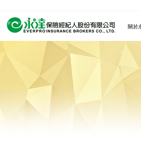
:::
關於
:::
關於永達
業務發展
MDRT
客戶服務
網站連結
保險公司
公司沿革
永達菁英盃
MDRT歷史精神
保險入門