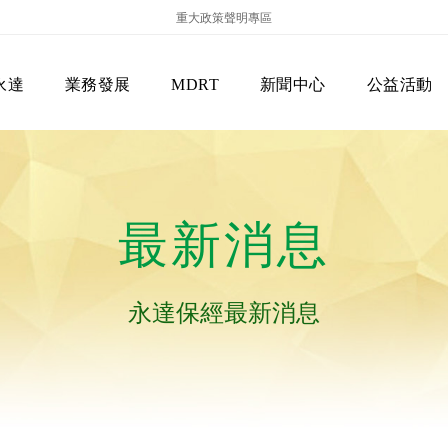
重大政策聲明專區
永達
業務發展
MDRT
新聞中心
公益活動
最新消息
永達保經最新消息
保險商品專區
主管機關
經營團隊
美國MDRT官方訊息
EVERPRO榮譽會
經營理念
會員級別名稱
服務項目