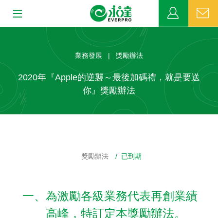
:::
:::
關於永達
業務發展 | 獎勵辦法
業務發展
2020年『Apple的逆襲～最後加碼禮，就是要送
你』獎勵辦法
MDRT
新聞中心
公益活動
獎勵辦法
/ 已到期
客戶服務
一、為激勵各級業務代表再創業績
網站連結
高峰，特訂定本獎勵辦法。