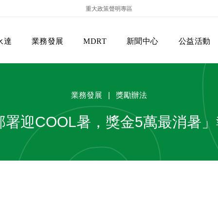
重大政策聲明專區
永達
業務發展
MDRT
新聞中心
公益活動
業務發展 | 獎勵辦法
前部署迎COOL暑，獎金5萬最消暑
保險商品專區
主管機關
經營團隊
美國MDRT官方訊息
EVERPRO榮譽會
經營理念
會員級別名稱
服務項目