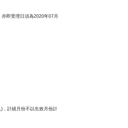
，亦即受理日須為2020年07月
訓練專區
集團徵才
入)，計績月份不以生效月份計