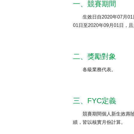
一、競賽期間
生效日自2020年07月0
01日至2020年09月01日，
財務資訊
競賽獎勵
MDRT專刊
金融友善服務措施
好康報報
二、獎勵對象
各級業務代表。
三、FYC定義
競賽期間個人新生效壽險
績，皆以核實月份計算。