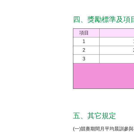
四、獎勵標準及項
項目
1
2
3
五、其它規定
(一)競賽期間月平均晨訓參與率