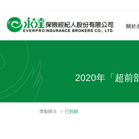
:::
關於
:::
關於永達
業務發展
MDRT
客戶服務
網站連結
2020年「超
獎勵辦法
/ 已到期
保險公司
公司沿革
永達菁英盃
MDRT歷史精神
保險入門