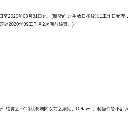
1日至2020年08月31日止。(新契約 之生效日須於次1工作日受理
且須於2020年09工作月2次佣前核實。)
電子書刊
業務專區
重大政策聲明
永達保戶申訴
洗錢防制暨打擊資恐
件核實之FYC(競賽期間以前之續期、Delay件、契撤件皆不計