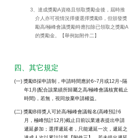
3、達成獎勵A資格且領取獎勵金後，屆時推
介人亦可視情況擇優選擇獎勵B，但頒發獎
勵高/極峰會議獎勵時應扣除已領取之獎勵A
的獎勵金。【舉例如附件二】
四、其它規定
(一) 獎勵B採申請制，申請時間應於6~7月或12月~隔
年1月(配合該業績所歸屬之高/極峰會議核實截止
時間)，若無，視同放棄申請權益。
(二) 獎勵B得獎人可於高/極峰會議報名(高峰預計6
月，極峰預計12月)截止日前以業連表提出申請
遞延參加；選擇遞延者，只能遞延一次，遞延之
達成人次以累計計算【附件三】。若未提出遞延