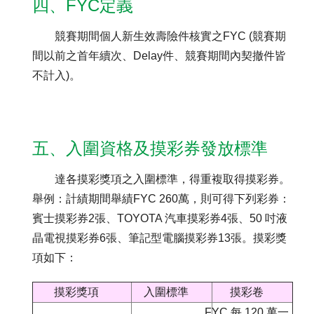
四、FYC定義
競賽期間個人新生效壽險件核實之FYC (競賽期
間以前之首年續次、Delay件、競賽期間內契撤件皆
不計入)。
五、入圍資格及摸彩券發放標準
達各摸彩獎項之入圍標準，得重複取得摸彩券。
舉例：計績期間舉績FYC 260萬，則可得下列彩券：
賓士摸彩券2張、TOYOTA 汽車摸彩券4張、50 吋液
晶電視摸彩券6張、筆記型電腦摸彩券13張。摸彩獎
項如下：
摸彩獎項
入圍標準
摸彩卷
FYC 每 120 萬一