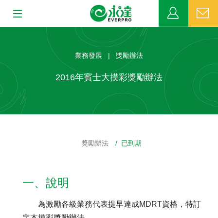
:::
:::
關於永達
業務發展 | 獎勵辦法
業務發展
2016年賓士大摸彩獎勵辦法
MDRT
新聞中心
獎勵辦法
/ 已到期
公益活動
客戶服務
一、說明
網站連結
為激勵各級業務代表提早達成MDRT資格，特訂
定本摸彩獎勵辦法。