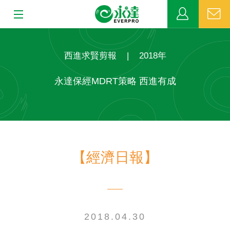
:::
:::
關於永達
西進求賢剪報
|
2018年
業務發展
永達保經MDRT策略 西進有成
MDRT
新聞中心
【經濟日報】
公益活動
客戶服務
網站連結
2018.04.30