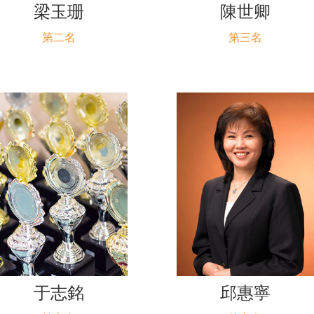
梁玉珊
陳世卿
第二名
第三名
于志銘
邱惠寧