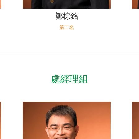
鄭棕銘
第二名
處經理組