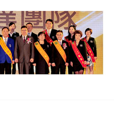
電子書刊
業務專區
重大政策聲明
永達保戶申訴
洗錢防制暨打擊資恐