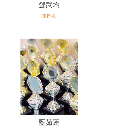
鄧武均
第四名
藍茹蓮