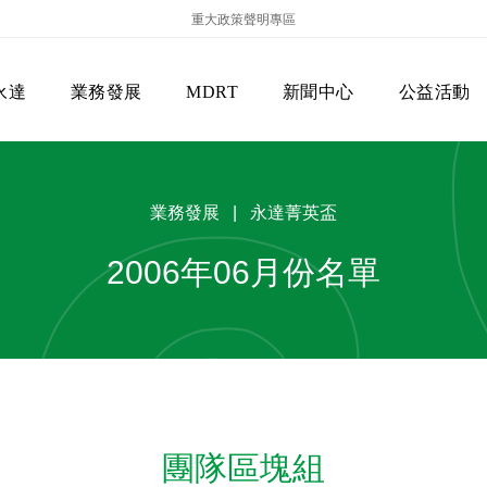
重大政策聲明專區
永達
業務發展
MDRT
新聞中心
公益活動
業務發展 | 永達菁英盃
2006年06月份名單
保險商品專區
主管機關
經營團隊
美國MDRT官方訊息
EVERPRO榮譽會
經營理念
會員級別名稱
服務項目
團隊區塊組