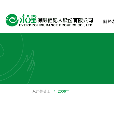
:::
關於
:::
關於永達
業務發展
MDRT
客戶服務
網站連結
永達菁英盃
/ 2006年
保險公司
公司沿革
永達菁英盃
MDRT歷史精神
保險入門