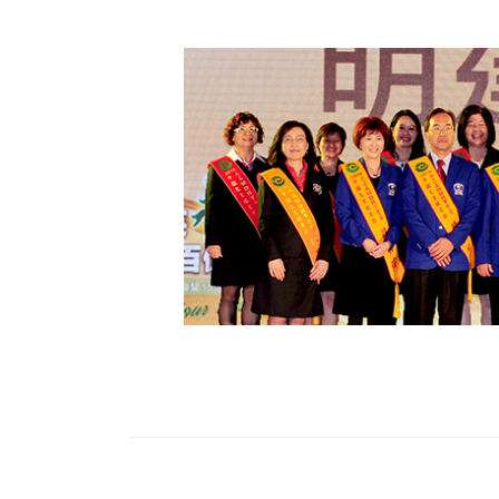
財務資訊
競賽獎勵
MDRT專刊
金融友善服務措施
好康報報