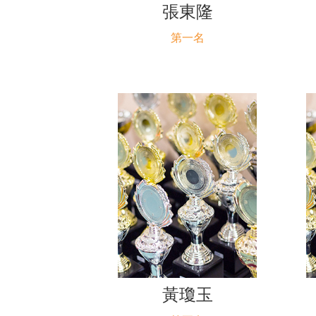
張東隆
第一名
黃瓊玉