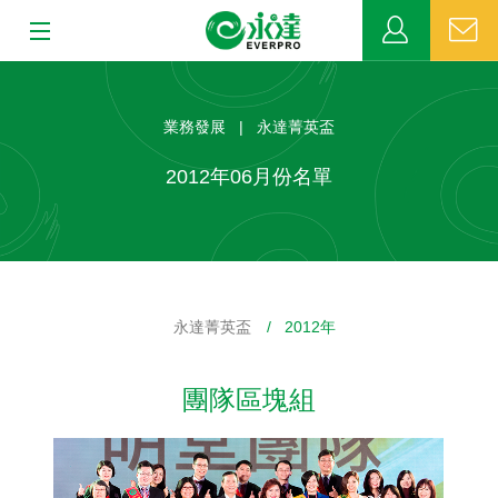
:::
:::
關於永達
業務發展 | 永達菁英盃
業務發展
2012年06月份名單
MDRT
新聞中心
永達菁英盃
/ 2012年
公益活動
團隊區塊組
客戶服務
網站連結