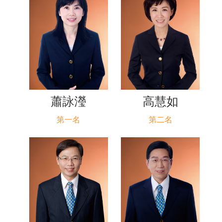
蕭詠瀅
高慧如
第一名
第二名