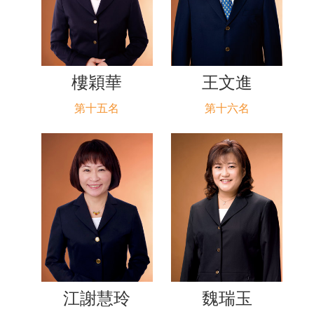
樓穎華
王文進
第十五名
第十六名
江謝慧玲
魏瑞玉