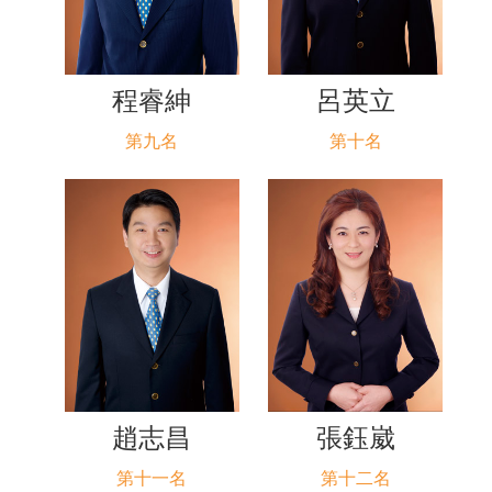
程睿紳
呂英立
第九名
第十名
趙志昌
張鈺崴
第十一名
第十二名