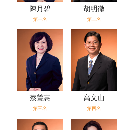
陳月碧
胡明徹
第一名
第二名
蔡瑩惠
高文山
第三名
第四名