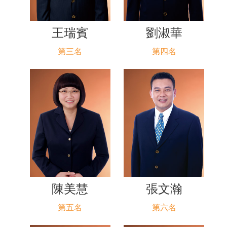
王瑞賓
劉淑華
第三名
第四名
陳美慧
張文瀚
第五名
第六名