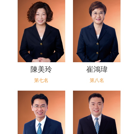
陳美玲
崔鴻瑋
第七名
第八名