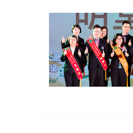
財務資訊
競賽獎勵
MDRT專刊
金融友善服務措施
好康報報