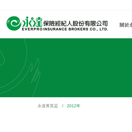
:::
關於
:::
關於永達
業務發展
MDRT
客戶服務
網站連結
永達菁英盃
/ 2012年
保險公司
公司沿革
永達菁英盃
MDRT歷史精神
保險入門