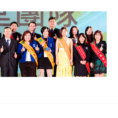
電子書刊
業務專區
重大政策聲明
永達保戶申訴
洗錢防制暨打擊資恐