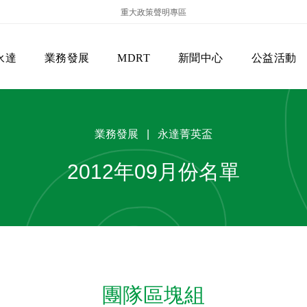
重大政策聲明專區
永達
業務發展
MDRT
新聞中心
公益活動
業務發展 | 永達菁英盃
2012年09月份名單
保險商品專區
主管機關
經營團隊
美國MDRT官方訊息
EVERPRO榮譽會
經營理念
會員級別名稱
服務項目
團隊區塊組