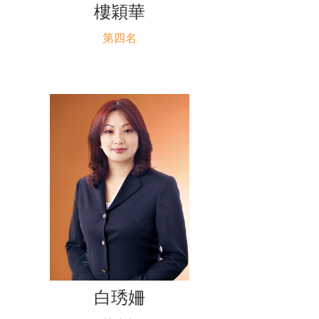
樓穎華
第四名
白琇姍