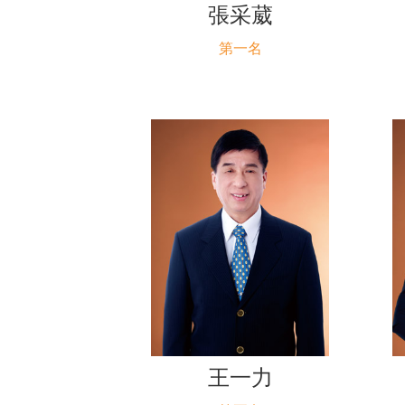
張采葳
第一名
王一力