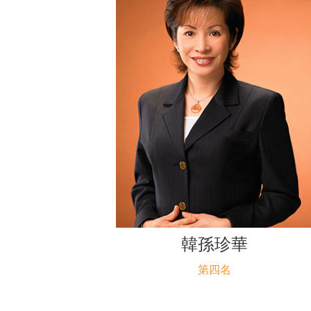
韓孫珍華
第四名