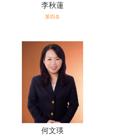
李秋蓮
第四名
何文瑛