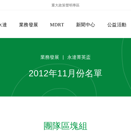
重大政策聲明專區
永達
業務發展
MDRT
新聞中心
公益活動
業務發展 | 永達菁英盃
2012年11月份名單
保險商品專區
主管機關
經營團隊
美國MDRT官方訊息
EVERPRO榮譽會
經營理念
會員級別名稱
服務項目
團隊區塊組