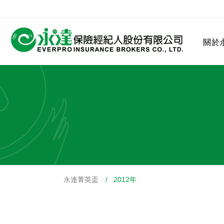
:::
關於
:::
關於永達
業務發展
MDRT
客戶服務
網站連結
永達菁英盃
/ 2012年
保險公司
公司沿革
永達菁英盃
MDRT歷史精神
保險入門