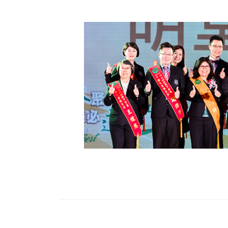
財務資訊
競賽獎勵
MDRT專刊
金融友善服務措施
好康報報