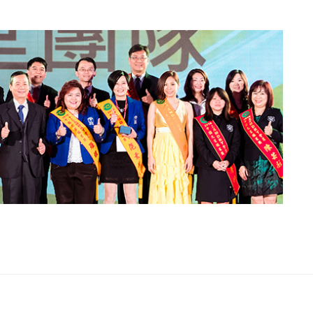
電子書刊
業務專區
重大政策聲明
永達保戶申訴
洗錢防制暨打擊資恐