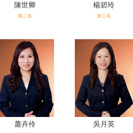
陳世卿
楊碧玲
第二名
第三名
蕭卉伶
吳月英