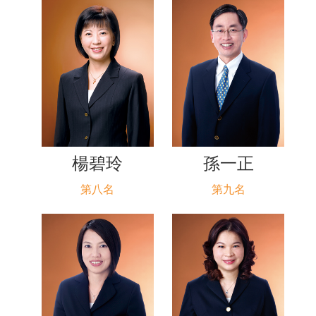
楊碧玲
孫一正
第八名
第九名