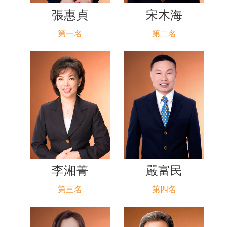
張惠貞
宋木海
第一名
第二名
李湘菁
嚴富民
第三名
第四名