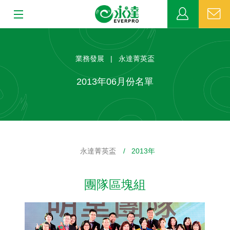
:::
:::
關於永達
業務發展 | 永達菁英盃
業務發展
2013年06月份名單
MDRT
新聞中心
永達菁英盃
/ 2013年
公益活動
團隊區塊組
客戶服務
網站連結