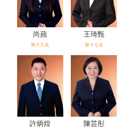
尚蘋
王琦甄
第十六名
第十七名
許炳煌
陳芸彤