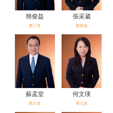
簡俊益
張采葳
第三名
第四名
蘇孟堂
何文瑛
第六名
第七名