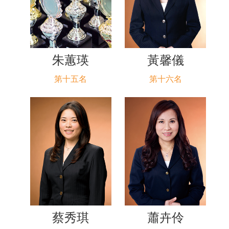
朱蕙瑛
黃馨儀
第十五名
第十六名
蔡秀琪
蕭卉伶