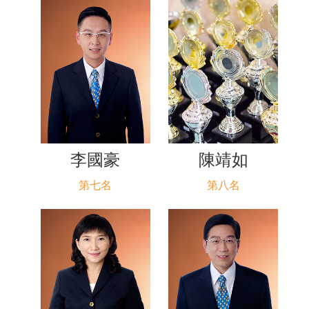
李國豪
陳靖如
第七名
第八名