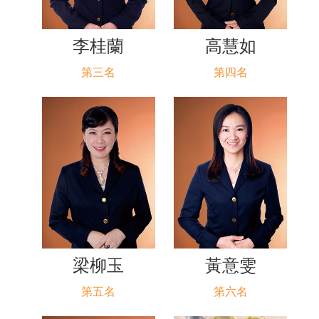
李桂蘭
高慧如
第三名
第四名
梁柳玉
黃意雯
第五名
第六名