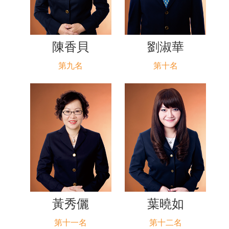
陳香貝
劉淑華
第九名
第十名
黃秀儷
葉曉如
第十一名
第十二名