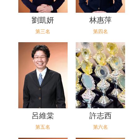
劉凱妍
林惠萍
第三名
第四名
呂維棠
許志西
第五名
第六名