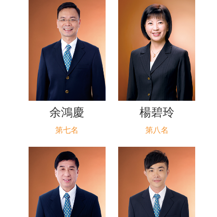
余鴻慶
楊碧玲
第七名
第八名