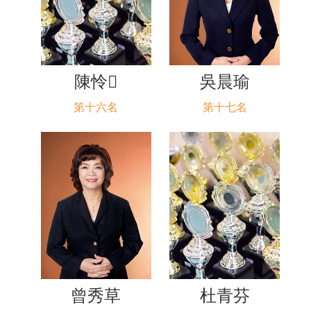
陳怜
吳晨瑜
第十六名
第十七名
曾秀草
杜青芬