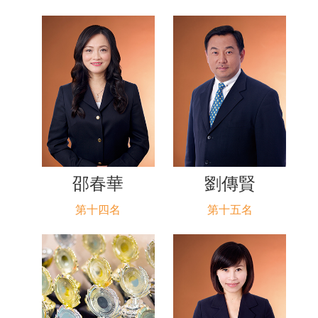
邵春華
劉傳賢
第十四名
第十五名