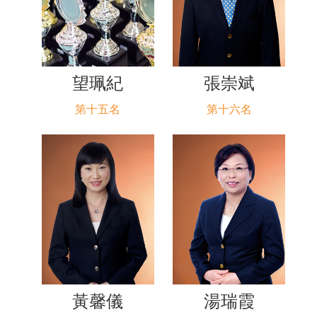
望珮紀
張崇斌
第十五名
第十六名
黃馨儀
湯瑞霞