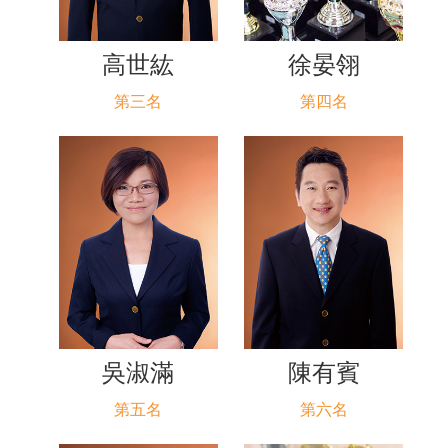
高世紘
徐晏翎
第三名
第四名
吳淑滿
陳有賓
第五名
第六名