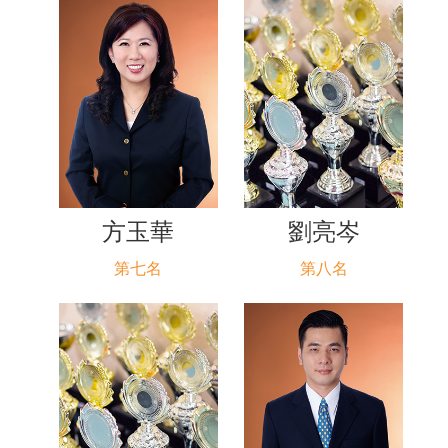
方玉華
劉亮岑
第七名
第八名