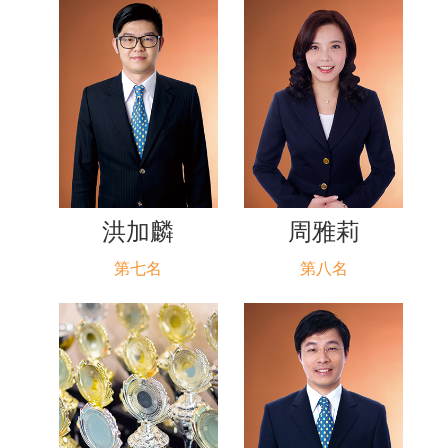
洪加麟
周雅莉
第七名
第八名