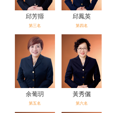
邱芳羱
邱鳳英
第三名
第四名
余葡玥
黃秀儷
第五名
第六名