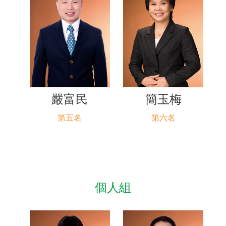
嚴富民
簡玉梅
第五名
第六名
個人組