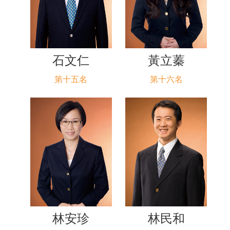
石文仁
黃立蓁
第十五名
第十六名
林安珍
林民和