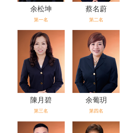
余松坤
蔡名蔚
第一名
第二名
陳月碧
余葡玥
第三名
第四名