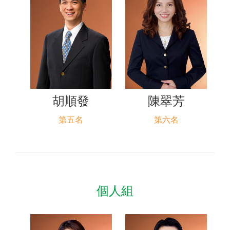
胡順發
陳翠芳
第五名
第六名
個人組