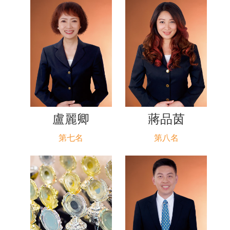
盧麗卿
蔣品茵
第七名
第八名