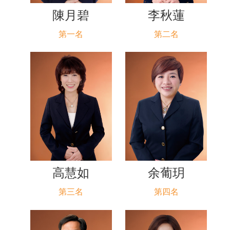
陳月碧
李秋蓮
第一名
第二名
高慧如
余葡玥
第三名
第四名