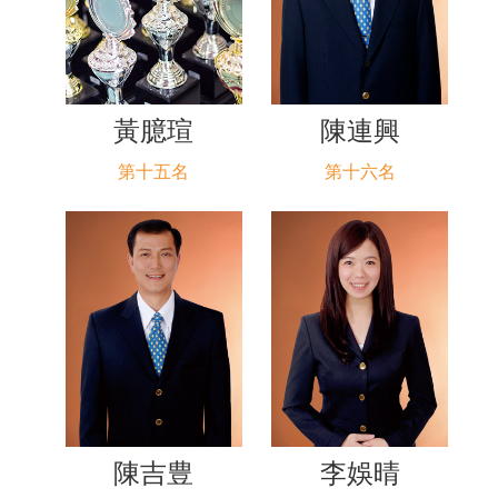
黃臆瑄
陳連興
第十五名
第十六名
陳吉豊
李娛晴