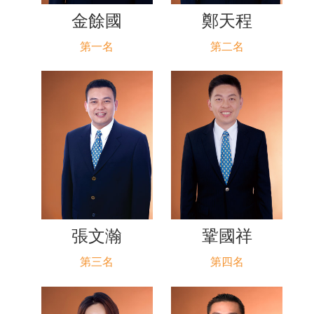
金餘國
鄭天程
第一名
第二名
張文瀚
鞏國祥
第三名
第四名