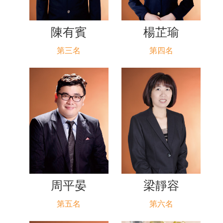
陳有賓
楊芷瑜
第三名
第四名
周平晏
梁靜容
第五名
第六名