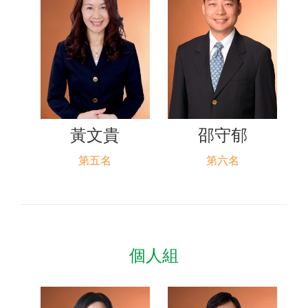
黃文貴
邵守郁
第五名
第六名
個人組