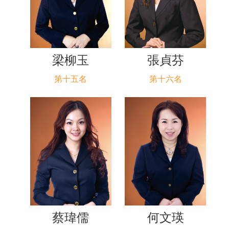
梁柳玉
張貞芬
第十五名
第十六名
蔡瑋儒
何文瑛