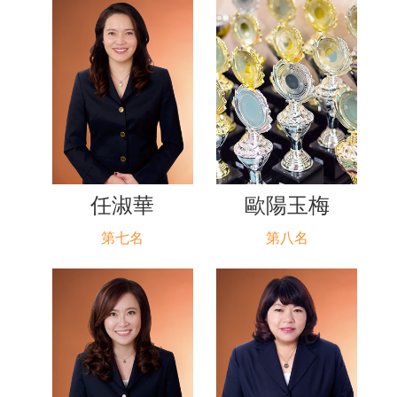
任淑華
歐陽玉梅
第七名
第八名