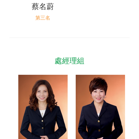
蔡名蔚
第三名
處經理組