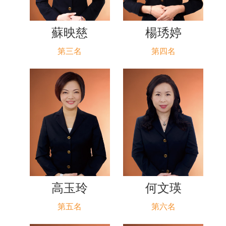
蘇映慈
楊琇婷
第三名
第四名
高玉玲
何文瑛
第五名
第六名