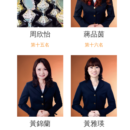
周欣怡
蔣品茵
第十五名
第十六名
黃錦蘭
黃雅瑛