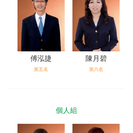
傅泓捷
陳月碧
第五名
第六名
個人組