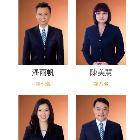
潘雨帆
陳美慧
第七名
第八名