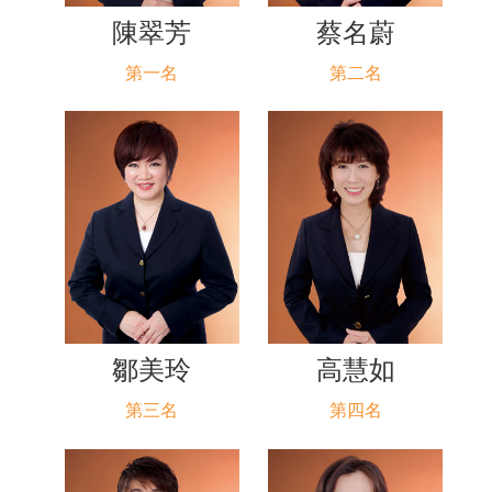
陳翠芳
蔡名蔚
第一名
第二名
鄒美玲
高慧如
第三名
第四名