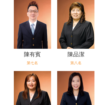
陳有賓
陳品潔
第七名
第八名