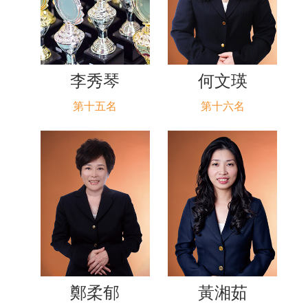
李秀琴
何文瑛
第十五名
第十六名
鄭柔郁
黃湘茹