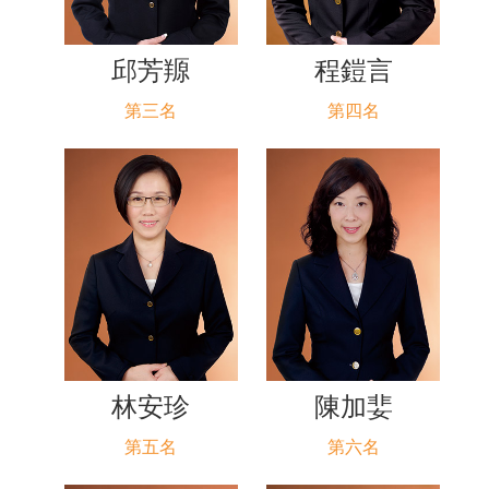
邱芳羱
程鎧言
第三名
第四名
林安珍
陳加婓
第五名
第六名