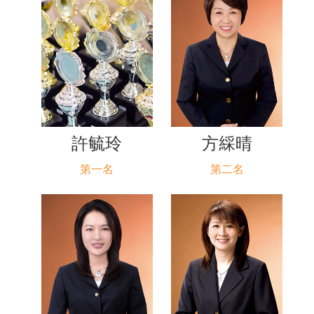
許毓玲
方綵晴
第一名
第二名