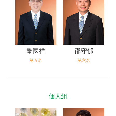
鞏國祥
邵守郁
第五名
第六名
個人組