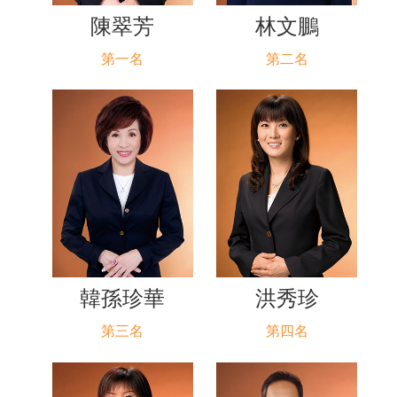
陳翠芳
林文鵬
第一名
第二名
韓孫珍華
洪秀珍
第三名
第四名