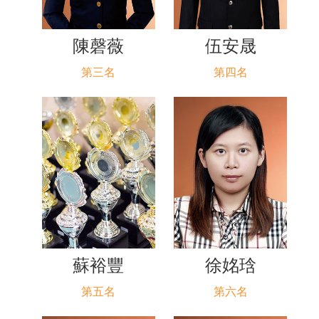
陳磬薇
伍安晟
第三名
第四名
蘇裕豐
徐姳琀
第五名
第六名