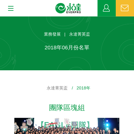
:::
:::
關於永達
業務發展 | 永達菁英盃
業務發展
2018年06月份名單
MDRT
新聞中心
永達菁英盃
/ 2018年
公益活動
團隊區塊組
客戶服務
網站連結