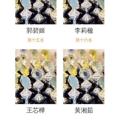
郭碧姬
李莉楹
第十五名
第十六名
王芯樺
黃湘茹