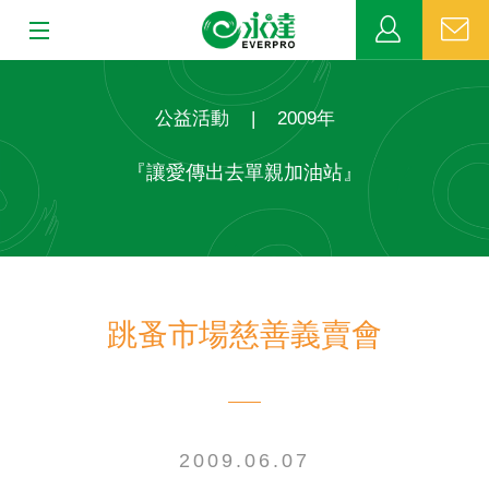
:::
:::
關於永達
公益活動
|
2009年
業務發展
『讓愛傳出去單親加油站』
MDRT
新聞中心
跳蚤市場慈善義賣會
公益活動
客戶服務
網站連結
2009.06.07