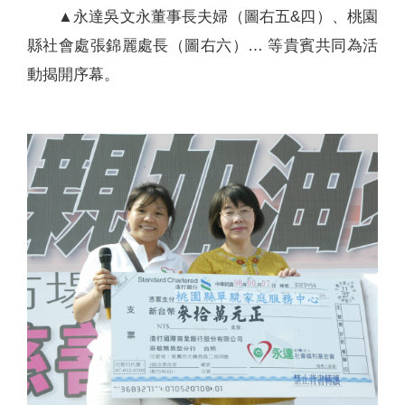
▲永達吳文永董事長夫婦（圖右五&四）、桃園
縣社會處張錦麗處長（圖右六）… 等貴賓共同為活
動揭開序幕。