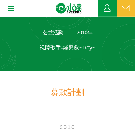
:::
:::
關於永達
公益活動
|
2010年
業務發展
視障歌手-鍾興叡~Ray~
MDRT
新聞中心
募款計劃
公益活動
客戶服務
網站連結
2010