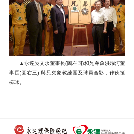
▲永達吳文永董事長(圖左四)和兄弟象洪瑞河董
事長(圖右三) 與兄弟象教練團及球員合影，作伙挺
棒球。