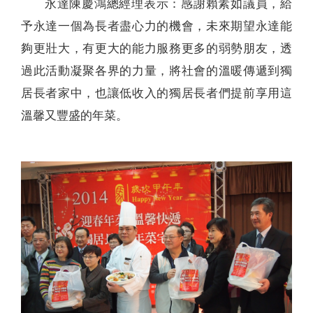
永達陳慶鴻總經理表示：感謝賴素如議員，給
予永達一個為長者盡心力的機會，未來期望永達能
夠更壯大，有更大的能力服務更多的弱勢朋友，透
過此活動凝聚各界的力量，將社會的溫暖傳遞到獨
居長者家中，也讓低收入的獨居長者們提前享用這
溫馨又豐盛的年菜。