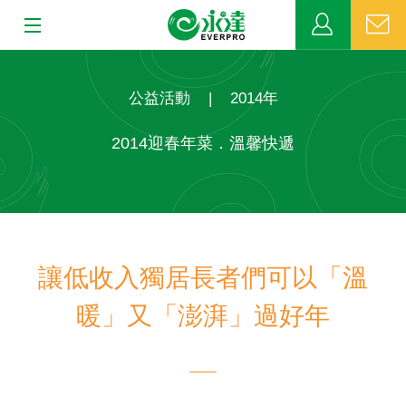
:::
:::
關於永達
公益活動
|
2014年
業務發展
2014迎春年菜．溫馨快遞
MDRT
新聞中心
讓低收入獨居長者們可以「溫
公益活動
暖」又「澎湃」過好年
客戶服務
網站連結