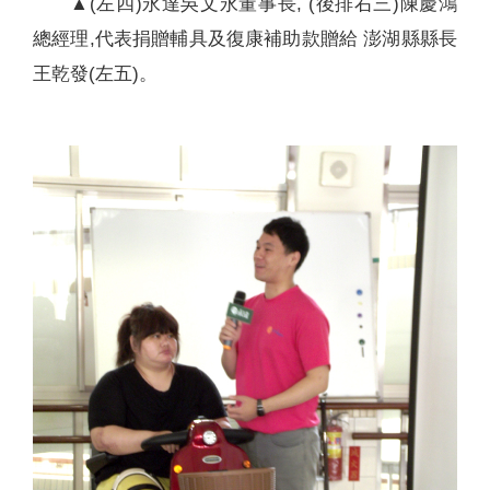
▲(左四)永達吳文永董事長, (後排右三)陳慶鴻
總經理,代表捐贈輔具及復康補助款贈給 澎湖縣縣長
王乾發(左五)。