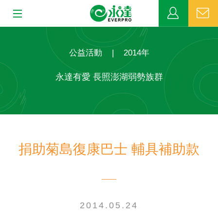
:::
:::
關於永達
公益活動
|
2014年
業務發展
永達有愛 長照澎湖弱勢族群
MDRT
新聞中心
捐助菊島復康巴士 輔具補助款
公益活動
客戶服務
網站連結
2014.05.24