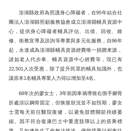
澎湖縣政府為照護身心障礙者，在95年結合社
團法人澎湖縣照顧服務協會成立澎湖縣輔具資源中
心，提供身心障礙者輔具評估、出借、回收、維
修、衛教宣導及諮詢等專業與多元化服務，自96年
起，永達成為澎湖縣輔具資源經費唯一捐贈來源，
諸如老人代步車、輔具資源中心經費等，現已有
22,501人次受惠，除了提升民眾的輔具知識外，也
讓原本1名輔具專業人力得以增加至4名。
68年次的廖女士，3年前因車禍導致右側手腳骨
折處須以鋼骨固定，但恢復狀況並不如預期，廖女
士需每天前往醫院復健，以避免肢體關節持續萎
縮。因不符合復康巴士中重度肢障以上的搭乘標
準，又如逢先生工作無法接送，僅能搭乘計程車往