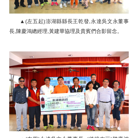
▲(左五起)澎湖縣縣長王乾發,永達吳文永董事
長,陳慶鴻總經理,黃建華協理及貴賓們合影留念。