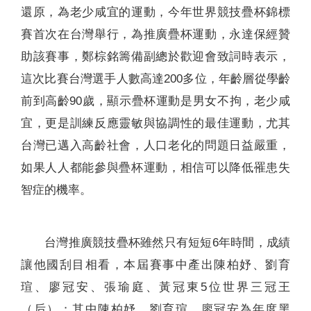
還原，為老少咸宜的運動，今年世界競技疊杯錦標
賽首次在台灣舉行，為推廣疊杯運動，永達保經贊
助該賽事，鄭棕銘籌備副總於歡迎會致詞時表示，
這次比賽台灣選手人數高達200多位，年齡層從學齡
前到高齡90歲，顯示疊杯運動是男女不拘，老少咸
宜，更是訓練反應靈敏與協調性的最佳運動，尤其
台灣已邁入高齡社會，人口老化的問題日益嚴重，
如果人人都能參與疊杯運動，相信可以降低罹患失
智症的機率。
台灣推廣競技疊杯雖然只有短短6年時間，成績
讓他國刮目相看，本屆賽事中產出陳柏妤、劉育
瑄、廖冠安、張瑜庭、黃冠東5位世界三冠王
（后）；其中陳柏妤、劉育瑄、廖冠安為年度黑