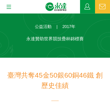
:::
:::
關於永達
公益活動
|
2017年
業務發展
永達贊助世界競技疊杯錦標賽
MDRT
新聞中心
臺灣共奪45金50銀60銅46鐵 創
公益活動
歷史佳績
客戶服務
網站連結