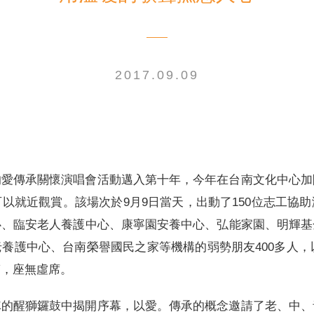
2017.09.09
電子書刊
業務專區
重大政策聲明
永達保戶申訴
洗錢防制暨打擊資恐
的愛傳承關懷演唱會活動邁入第十年，今年在台南文化中心加
以就近觀賞。該場次於9月9日當天，出動了150位志工協
心、臨安老人養護中心、康寧園安養中心、弘能家園、明輝基
養護中心、台南榮譽國民之家等機構的弱勢朋友400多人，以
滿，座無虛席。
隊的醒獅鑼鼓中揭開序幕，以愛。傳承的概念邀請了老、中、