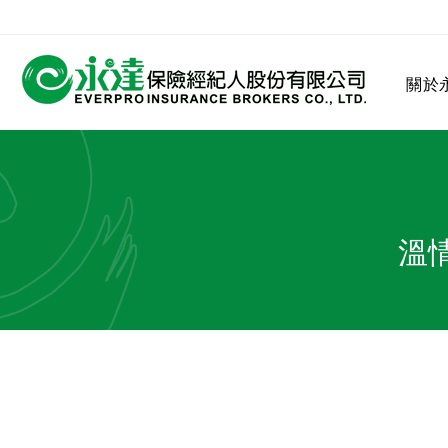
:::
關於
:::
關於永達
業務發展
MDRT
客戶服務
網站連結
溫
保險公司
公司沿革
永達菁英盃
MDRT歷史精神
保險入門