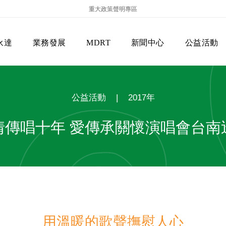
重大政策聲明專區
永達
業務發展
MDRT
新聞中心
公益活動
公益活動
|
2017年
情傳唱十年 愛傳承關懷演唱會台南
保險商品專區
主管機關
經營團隊
美國MDRT官方訊息
EVERPRO榮譽會
經營理念
會員級別名稱
服務項目
用溫暖的歌聲撫慰人心