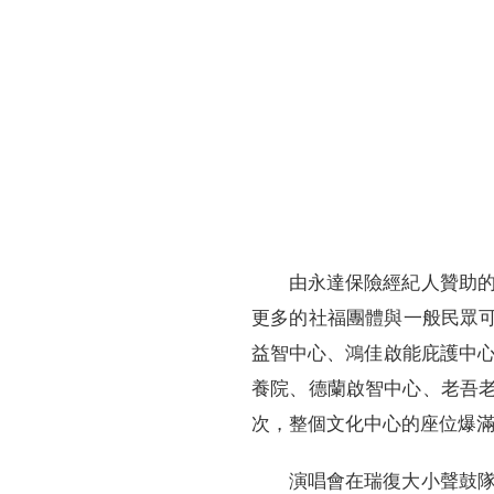
財務資訊
競賽獎勵
MDRT專刊
金融友善服務措施
好康報報
由永達保險經紀人贊助
更多的社福團體與一般民眾可
益智中心、鴻佳啟能庇護中
養院、德蘭啟智中心、老吾老
次，整個文化中心的座位爆
演唱會在瑞復大小聲鼓