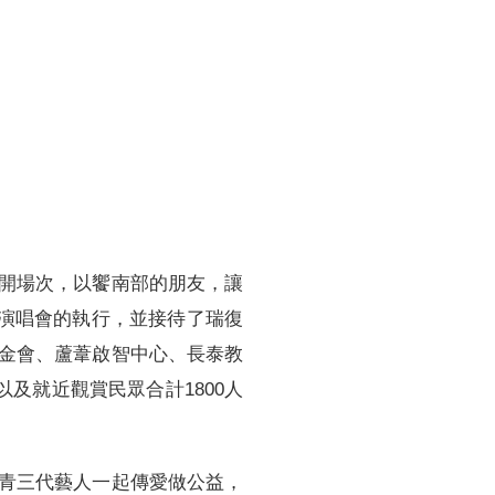
訓練專區
集團徵才
開場次，以饗南部的朋友，讓
助演唱會的執行，並接待了瑞復
金會、蘆葦啟智中心、長泰教
及就近觀賞民眾合計1800人
青三代藝人一起傳愛做公益，