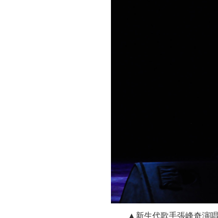
▲新生代歌手張峰奇演