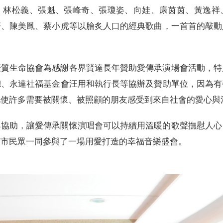
、林松義、張魁、張峰奇、張瓊姿、向娃、康茵茵、黃逸祥
菁、陳美鳳、蔡小虎等以膾炙人口的經典歌曲，一首首的敲動
優質生命協會為感謝各界賢達長年贊助愛傳承演場會活動，特
總、永達社福基金會汪用和執行長等協辦及贊助單位，因為有
此使許多需要被關懷、被照顧的朋友感受到來自社會的愛心與
與協助，讓愛傳承關懷演唱會可以持續用溫暖的歌聲撫慰人心
該市民眾一同參與了一場用愛打造的幸福音樂盛會。