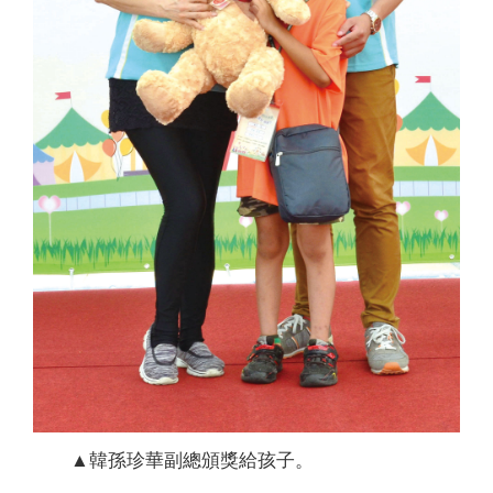
▲韓孫珍華副總頒獎給孩子。