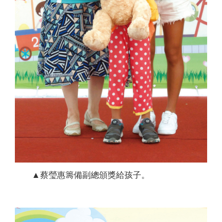
▲蔡瑩惠籌備副總頒獎給孩子。