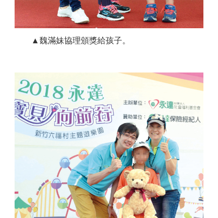
▲魏滿妹協理頒獎給孩子。