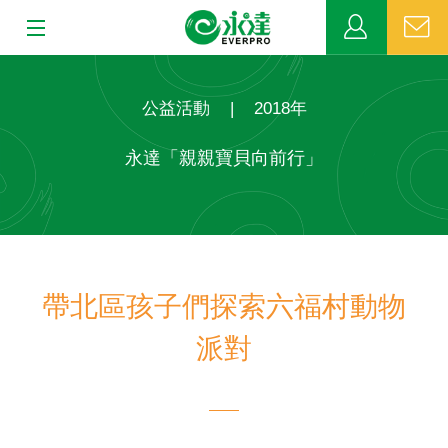
:::
:::
關於永達
公益活動
|
2018年
業務發展
永達「親親寶貝向前行」
MDRT
新聞中心
帶北區孩子們探索六福村動物
公益活動
派對
客戶服務
網站連結