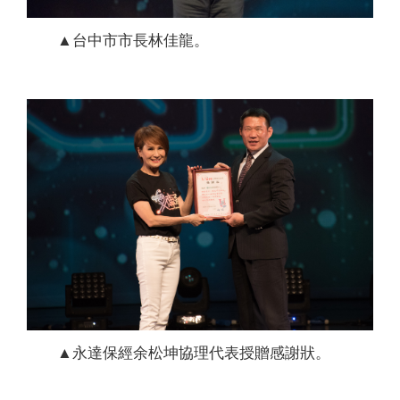
▲台中市市長林佳龍。
▲永達保經余松坤協理代表授贈感謝狀。