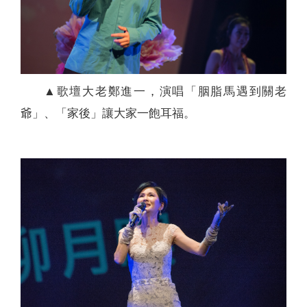
▲歌壇大老鄭進一，演唱「胭脂馬遇到關老
爺」、「家後」讓大家一飽耳福。