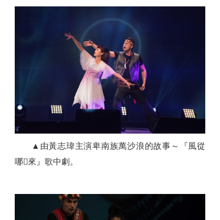
▲由黃志瑋主演卑南族萬沙浪的故事～『風從
哪來』歌中劇。