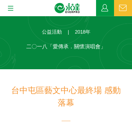
:::
:::
關於永達
公益活動
|
2018年
業務發展
二〇一八「愛傳承．關懷演唱會」
MDRT
新聞中心
台中屯區藝文中心最終場 感動
公益活動
落幕
客戶服務
網站連結