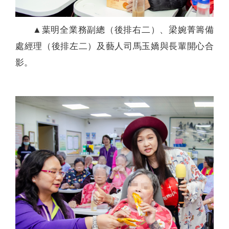
▲葉明全業務副總（後排右二）、梁婉菁籌備
處經理（後排左二）及藝人司馬玉嬌與長輩開心合
影。