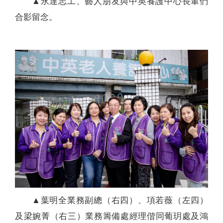
▲永達志工、藝人朋友與中英養護中心長輩們
合影留念。
▲葉明全業務副總（右四）、項若薇（左四）
及梁婉菁（右三）業務籌備處經理偕同葡玥處及鴻