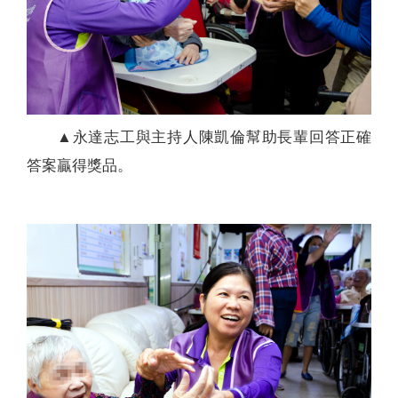
▲永達志工與主持人陳凱倫幫助長輩回答正確
答案贏得獎品。