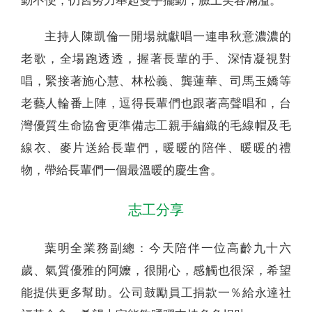
動不便，仍舊努力舉起雙手擺動，臉上笑容滿溢。
主持人陳凱倫一開場就獻唱一連串秋意濃濃的
老歌，全場跑透透，握著長輩的手、深情凝視對
唱，緊接著施心慧、林松義、龔蓮華、司馬玉嬌等
老藝人輪番上陣，逗得長輩們也跟著高聲唱和，台
灣優質生命協會更準備志工親手編織的毛線帽及毛
線衣、麥片送給長輩們，暖暖的陪伴、暖暖的禮
物，帶給長輩們一個最溫暖的慶生會。
志工分享
葉明全業務副總：今天陪伴一位高齡九十六
歲、氣質優雅的阿嬤，很開心，感觸也很深，希望
能提供更多幫助。公司鼓勵員工捐款一％給永達社