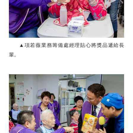
▲項若薇業務籌備處經理貼心將獎品遞給長
輩。