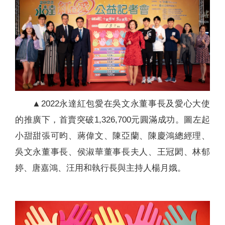
▲2022永達紅包愛在吳文永董事長及愛心大使
的推廣下，首賣突破1,326,700元圓滿成功。圖左起
小甜甜張可昀、蔣偉文、陳亞蘭、陳慶鴻總經理、
吳文永董事長、侯淑華董事長夫人、王冠閎、林郁
婷、唐嘉鴻、汪用和執行長與主持人楊月娥。