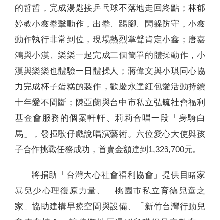
的哲哲，完成湯匙接乒乓球不落地走回終點；林郁
婷教小鑫拳擊動作，出拳、踢腳、閃躲防守，小鑫
動作執行非常到位，現場熱烈掌聲肯定小鑫；唐嘉
鴻與小漢、樂樂一起完成三個簡單的體操動作，小
漢與樂樂也體驗一日體操人；蔣偉文與小琪同心協
力完成杯子蛋糕的製作，歡慶永達紅包愛活動持續
十年愛不間斷；陳亞蘭與台中市私立弘毓社會福利
基金會服務的個案軒軒、莉莉合唱一段「身騎白
馬」，發揮歌仔戲說唱演藝術。六位愛心大使與孩
子合作挑戰任務成功，首賣金額達到1,326,700元。
將捐助「台灣大心社會福利協會」提供目睹家
暴兒少心理復原力量、「桃園市私立育德兒童之
家」協助建構早療空間與設備、「新竹台灣行動兒