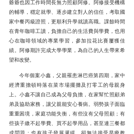
爺爺也因工作時間長無力照顧阿修。阿修接受機構
的輔導，穩定就學、逐步建立對人的信任，考取國
家中餐丙級證照，更順利升學就讀高職。課餘時間
在青年咖啡工讀，負擔自己的生活費與學費，也用
心在咖啡領域的專業學習，參加拉花比賽屢獲佳
績。阿修期許完成大學學業，為自己的人生帶來希
望和改變。
今年個案小鑫，父親罹患淋巴癌第四期，家中
經濟重擔頓時落在菜市場擺攤及打零工的母親身
上。小鑫不讓自己成為父母負擔，在家幫忙照顧弟
弟及協助家務，讓父親能安心養病。弱勢孩子面臨
重重困境，家庭功能失衡，有些沒有父母照顧；有
些孩子繳不起學費、買不起學用品，甚至連三餐都
成問題；也有孩子發展遲緩，卻無法接受早療教