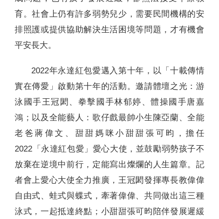
育。社會上仍有許多弱勢兒少，需要民間機構的安
排照護或提供協助解決生活困境等問題，才有機會
平安長大。
2022年永達紅包愛邁入第十年，以「十載傳情
實在傳愛」啟動第十年的活動。邀請體壇之光：游
泳國手王冠閎、拳擊國手林郁婷、體操國手唐嘉
鴻；以及全能藝人：歌仔戲最帥小生陳亞蘭、全能
老爸蔣偉文、甜甜媽咪小甜甜張可昀，擔任
2022「永達紅包愛」愛心大使，並鼓勵弱勢孩子不
放棄在逆境中前行，定能寫出燦爛的人生篇章。記
者會上愛心大使全力推廣，王冠閎發揮專長教偉偉
自由式、蛙式與蝶式，牽著偉偉、共同做出這三種
泳式，一起抵達終點；小甜甜張可昀陪伴發展遲緩