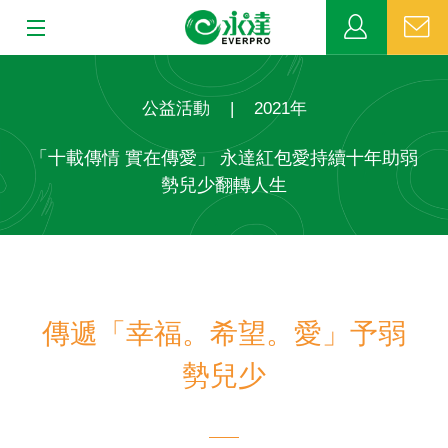
:::
:::
關於永達
公益活動
|
2021年
業務發展
「十載傳情 實在傳愛」 永達紅包愛持續十年助弱
勢兒少翻轉人生
MDRT
新聞中心
公益活動
傳遞「幸福。希望。愛」予弱
客戶服務
勢兒少
網站連結