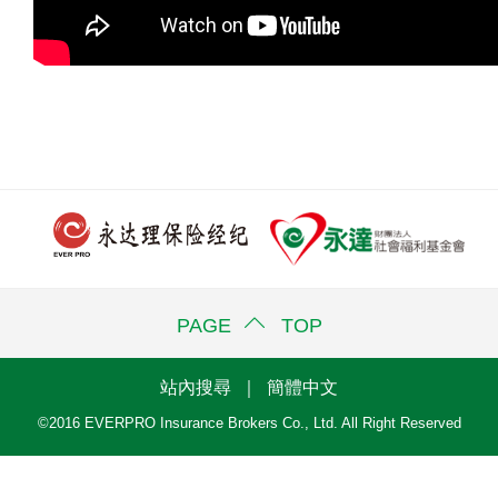
PAGE TOP
站內搜尋
｜
簡體中文
©2016 EVERPRO Insurance Brokers Co., Ltd. All Right Reserved