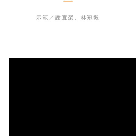
聯絡我們
示範／謝宜榮、林冠毅