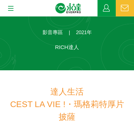
:::
:::
關於永達
影音專區
|
2021年
業務發展
RICH達人
MDRT
新聞中心
達人生活
公益活動
CEST LA VIE !・瑪格莉特厚片
客戶服務
披薩
網站連結