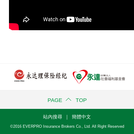
PAGE TOP
站內搜尋
｜
簡體中文
©2016 EVERPRO Insurance Brokers Co., Ltd. All Right Reserved