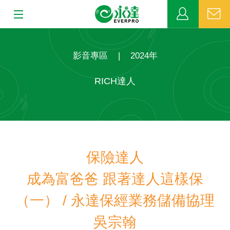
:::
:::
關於永達
影音專區
|
2024年
業務發展
RICH達人
MDRT
新聞中心
保險達人
公益活動
成為富爸爸 跟著達人這樣保
客戶服務
（一） / 永達保經業務儲備協理
網站連結
吳宗翰