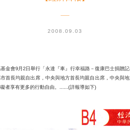
2008.09.03
電子書刊
業務專區
重大政策聲明
永達保戶申訴
洗錢防制暨打擊資恐
基金會9月2日舉行「永達『車』行幸福路－復康巴士捐贈
縣市首長均親自出席，中央與地方首長均親自出席，中央與地
享有更多的行動自由。......(詳報導如下)