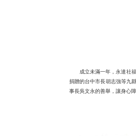
財務資訊
競賽獎勵
MDRT專刊
金融友善服務措施
好康報報
成立未滿一年，永達社福
捐贈的台中市長胡志強等九
事長吳文永的善舉，讓身心障礙者