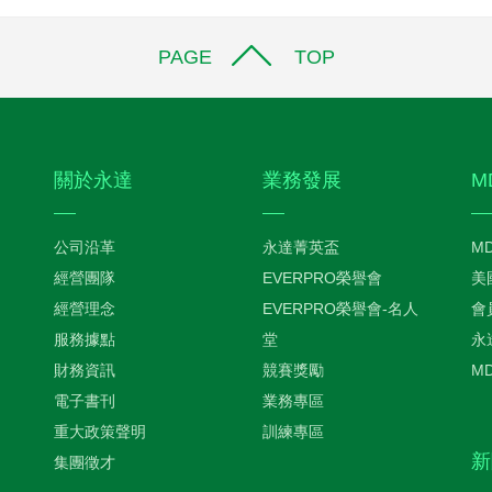
PAGE TOP
關於永達
業務發展
M
公司沿革
永達菁英盃
M
經營團隊
EVERPRO榮譽會
美
經營理念
EVERPRO榮譽會-名人
會
服務據點
堂
永
財務資訊
競賽獎勵
M
電子書刊
業務專區
重大政策聲明
訓練專區
新
集團徵才