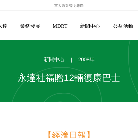
重大政策聲明專區
永達
業務發展
MDRT
新聞中心
公益活動
新聞中心
|
2008年
永達社福贈12輛復康巴士
保險商品專區
主管機關
經營團隊
美國MDRT官方訊息
EVERPRO榮譽會
經營理念
會員級別名稱
服務項目
【經濟日報】