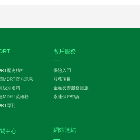
DRT
客戶服務
DRT歷史精神
保險入門
國MDRT官方訊息
服務項目
員級別名稱
金融友善服務措施
達MDRT英雄榜
永達保戶申訴
DRT專刊
網站連結
聞中心