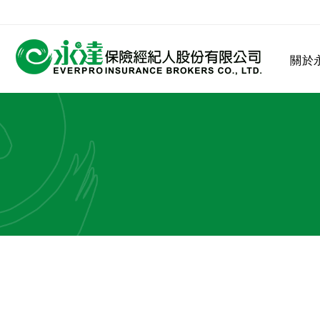
:::
關於
:::
關於永達
業務發展
MDRT
客戶服務
網站連結
保險公司
公司沿革
永達菁英盃
MDRT歷史精神
保險入門