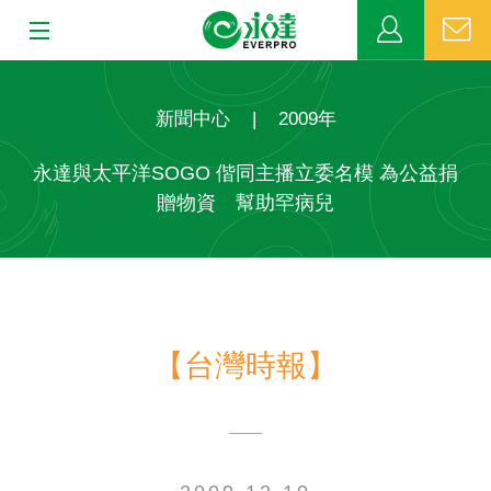
:::
:::
關於永達
新聞中心
|
2009年
業務發展
永達與太平洋SOGO 偕同主播立委名模 為公益捐
贈物資 幫助罕病兒
MDRT
新聞中心
公益活動
【台灣時報】
客戶服務
網站連結