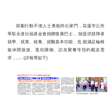
聯絡我們
鼓勵行動不便人士勇敢跨出家門，花蓮市公所
爭取永達社福基金會捐贈復康巴士， 除提供肢障者
就學、就業、就養、就醫基本功能，也 能滿足輪椅
族休閒旅遊、逛街購物、訪友聚餐等預約載送需
求，..... (詳報導如下)