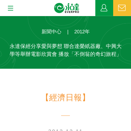
:::
:::
關於永達
新聞中心
|
2012年
業務發展
永達保經分享愛與夢想 聯合達榮紙器廠、中興大
學等舉辦電影欣賞會 播放「不倒翁的奇幻旅程」
MDRT
新聞中心
公益活動
【經濟日報】
客戶服務
網站連結