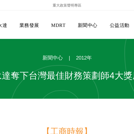
重大政策聲明專區
永達
業務發展
MDRT
新聞中心
公益活動
新聞中心
|
2012年
永達奪下台灣最佳財務策劃師4大獎
保險商品專區
主管機關
經營團隊
美國MDRT官方訊息
EVERPRO榮譽會
經營理念
會員級別名稱
服務項目
【工商時報】