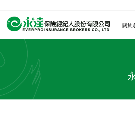
:::
關於
:::
關於永達
業務發展
MDRT
客戶服務
網站連結
保險公司
公司沿革
永達菁英盃
MDRT歷史精神
保險入門