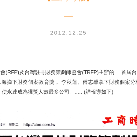
2012.12.25
電子書刊
業務專區
重大政策聲明
永達保戶申訴
洗錢防制暨打擊資恐
(RFP)及台灣註冊財務策劃師協會(TRFP)主辦的 「首
大海摘下財務個案教育獎， 李秋蓮、傅志馨拿下財務個案分
永達成為獲獎人數最多公司。..... (詳報導如下)