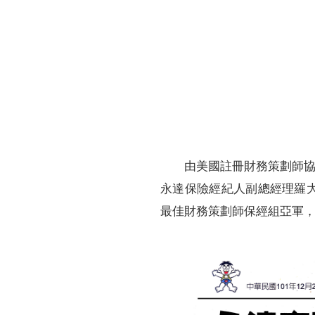
財務資訊
競賽獎勵
MDRT專刊
金融友善服務措施
好康報報
由美國註冊財務策劃師協會
永達保險經紀人副總經理羅
最佳財務策劃師保經組亞軍， 使