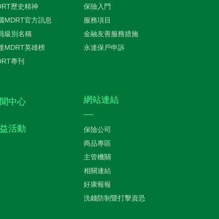
DRT歷史精神
保險入門
國MDRT官方訊息
服務項目
員級別名稱
金融友善服務措施
達MDRT英雄榜
永達保戶申訴
DRT專刊
網站連結
聞中心
益活動
保險公司
商品專區
主管機關
相關連結
好康報報
洗錢防制暨打擊資恐