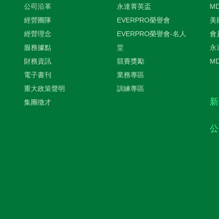
公司沿革
永達菁英盃
M
經營團隊
EVERPRO榮譽會
美
經營理念
EVERPRO榮譽會-名人
會
服務據點
堂
永
財務資訊
競賽獎勵
M
電子書刊
業務專區
重大政策聲明
訓練專區
新
集團徵才
公