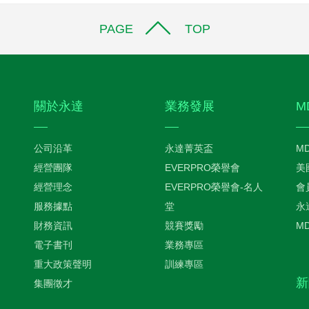
PAGE TOP
關於永達
業務發展
M
公司沿革
永達菁英盃
M
經營團隊
EVERPRO榮譽會
美
經營理念
EVERPRO榮譽會-名人
會
服務據點
堂
永
財務資訊
競賽獎勵
M
電子書刊
業務專區
重大政策聲明
訓練專區
新
集團徵才