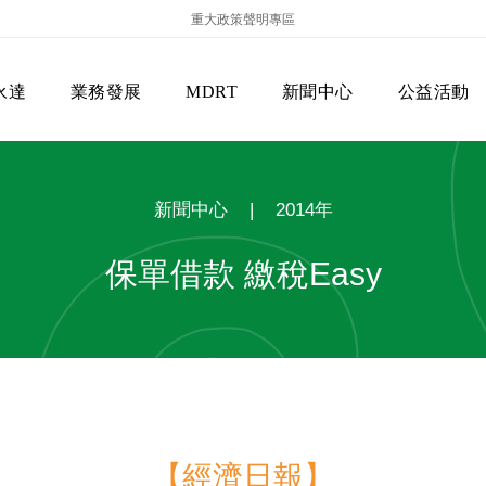
重大政策聲明專區
永達
業務發展
MDRT
新聞中心
公益活動
新聞中心
|
2014年
保單借款 繳稅Easy
保險商品專區
主管機關
經營團隊
美國MDRT官方訊息
EVERPRO榮譽會
經營理念
會員級別名稱
服務項目
【經濟日報】