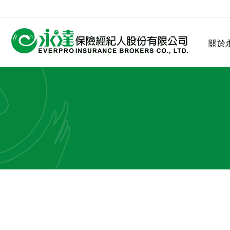
:::
關於
:::
關於永達
業務發展
MDRT
客戶服務
網站連結
保險公司
公司沿革
永達菁英盃
MDRT歷史精神
保險入門