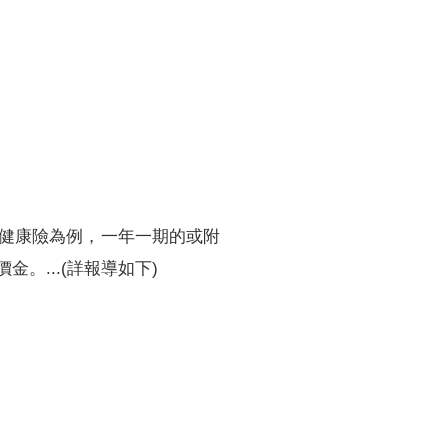
訓練專區
集團徵才
健康險為例，一年一期的或附
...(詳報導如下)