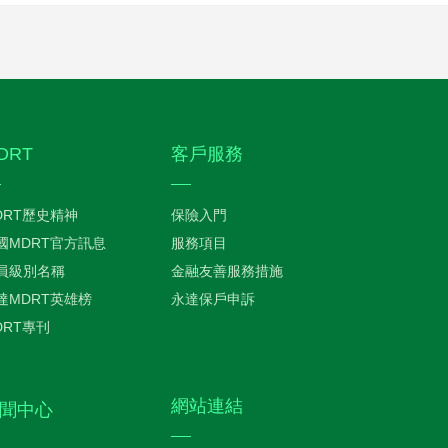
DRT
客戶服務
DRT歷史精神
保險入門
國MDRT官方訊息
服務項目
員級別名稱
金融友善服務措施
達MDRT英雄榜
永達保戶申訴
DRT專刊
網站連結
聞中心