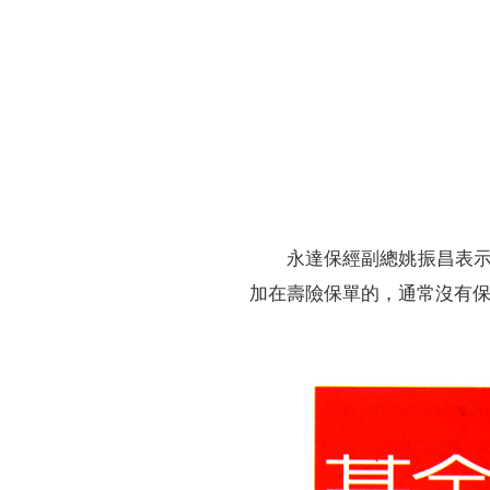
財務資訊
競賽獎勵
MDRT專刊
金融友善服務措施
好康報報
永達保經副總姚振昌表
加在壽險保單的，通常沒有保