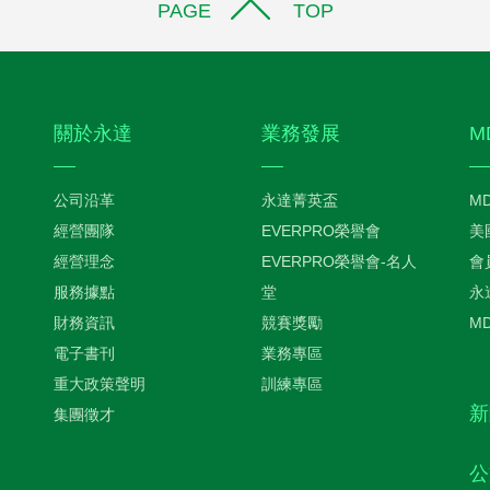
PAGE TOP
關於永達
業務發展
M
公司沿革
永達菁英盃
M
經營團隊
EVERPRO榮譽會
美
經營理念
EVERPRO榮譽會-名人
會
服務據點
堂
永
財務資訊
競賽獎勵
M
電子書刊
業務專區
重大政策聲明
訓練專區
新
集團徵才
公