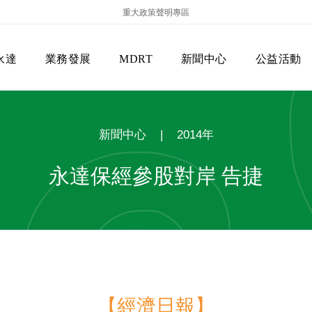
重大政策聲明專區
永達
業務發展
MDRT
新聞中心
公益活動
新聞中心
|
2014年
永達保經參股對岸 告捷
保險商品專區
主管機關
經營團隊
美國MDRT官方訊息
EVERPRO榮譽會
經營理念
會員級別名稱
服務項目
【經濟日報】