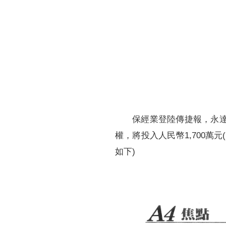
財務資訊
競賽獎勵
MDRT專刊
金融友善服務措施
好康報報
保經業登陸傳捷報，永達
權，將投入人民幣1,700萬元
如下)