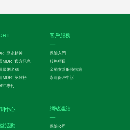
DRT
客戶服務
DRT歷史精神
保險入門
國MDRT官方訊息
服務項目
員級別名稱
金融友善服務措施
達MDRT英雄榜
永達保戶申訴
DRT專刊
網站連結
聞中心
益活動
保險公司