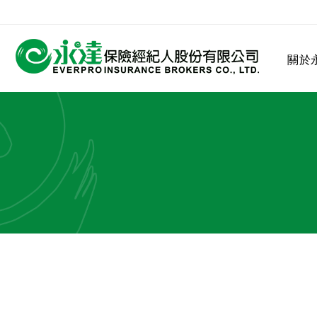
:::
關於
:::
關於永達
業務發展
MDRT
客戶服務
網站連結
保險公司
公司沿革
永達菁英盃
MDRT歷史精神
保險入門