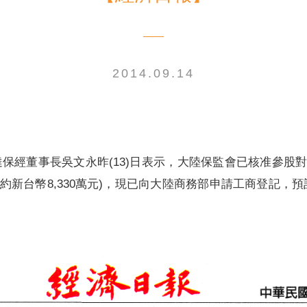
2014.09.14
電子書刊
業務專區
重大政策聲明
永達保戶申訴
洗錢防制暨打擊資恐
保經董事長吳文永昨(13)日表示，大陸保監會已核准參股對岸
(約新台幣8,330萬元)，現已向大陸商務部申請工商登記，預計