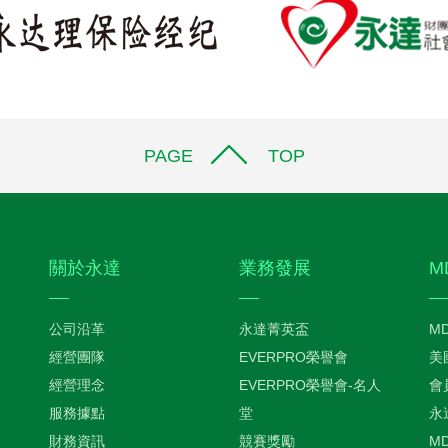
PAGE TOP
關於永達
業務發展
M
公司沿革
永達菁英盃
M
經營團隊
EVERPRO榮譽會
美
經營理念
EVERPRO榮譽會-名人
會
服務據點
堂
永
財務資訊
競賽獎勵
M