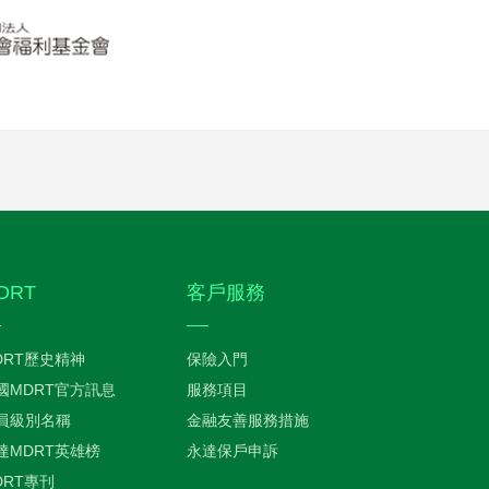
DRT
客戶服務
DRT歷史精神
保險入門
國MDRT官方訊息
服務項目
員級別名稱
金融友善服務措施
達MDRT英雄榜
永達保戶申訴
DRT專刊