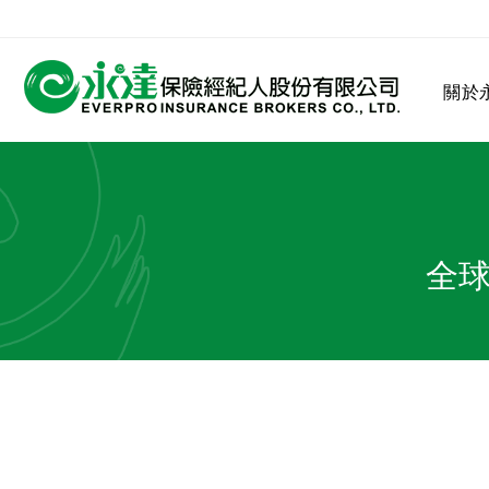
:::
關於
:::
關於永達
業務發展
MDRT
客戶服務
網站連結
全球
保險公司
公司沿革
永達菁英盃
MDRT歷史精神
保險入門