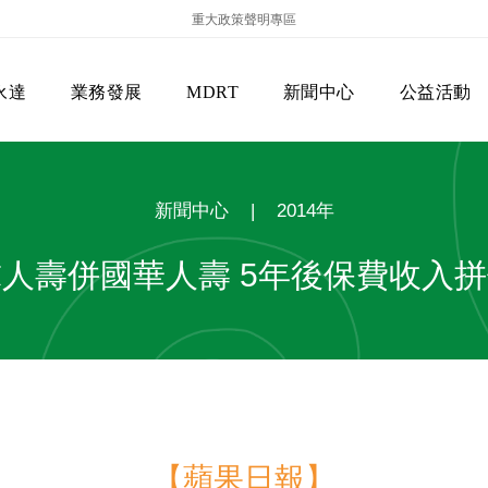
重大政策聲明專區
永達
業務發展
MDRT
新聞中心
公益活動
新聞中心
|
2014年
人壽併國華人壽 5年後保費收入
保險商品專區
主管機關
經營團隊
美國MDRT官方訊息
EVERPRO榮譽會
經營理念
會員級別名稱
服務項目
【蘋果日報】