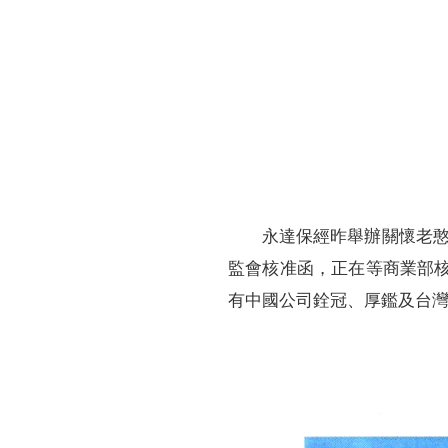
財務資訊
競賽獎勵
MDRT專刊
金融友善服務措施
好康報報
永達保經昨舉辦關懷老
監會核准函，正在等商業部核
有中國公司銓冠、厚鑑及台灣永達