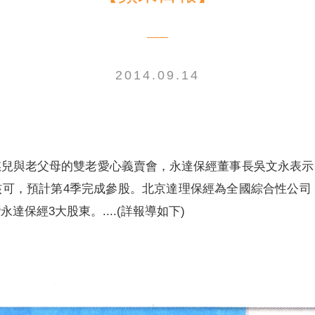
2014.09.14
電子書刊
業務專區
重大政策聲明
永達保戶申訴
洗錢防制暨打擊資恐
憨兒與老父母的雙老愛心義賣會，永達保經董事長吳文永表示
可，預計第4季完成參股。北京達理保經為全國綜合性公司，
保經3大股東。....(詳報導如下)