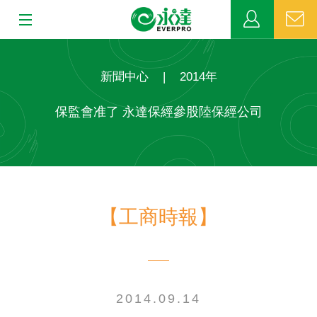
:::
:::
關於永達
新聞中心
|
2014年
業務發展
保監會准了 永達保經參股陸保經公司
MDRT
新聞中心
【工商時報】
公益活動
客戶服務
網站連結
2014.09.14